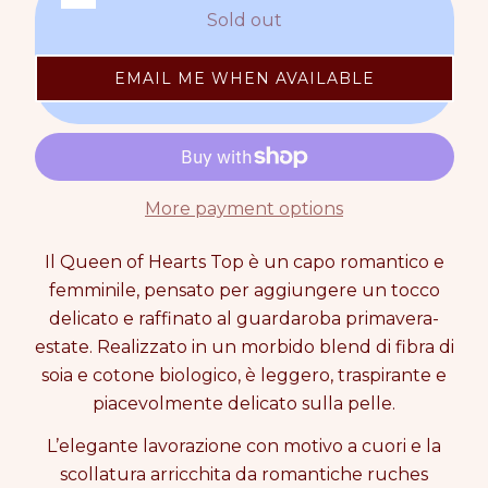
u
e
a
Sold out
e
n
a
r
c
c
n
p
r
r
t
r
EMAIL ME WHEN AVAILABLE
e
e
i
i
a
a
t
c
s
s
y
e
e
e
0
q
q
i
u
u
n
More payment options
a
a
c
n
n
a
t
t
Il Queen of Hearts Top è un capo romantico e
r
i
i
t
femminile, pensato per aggiungere un tocco
t
t
delicato e raffinato al guardaroba primavera-
y
y
estate. Realizzato in un morbido blend di fibra di
f
f
o
o
soia e cotone biologico, è leggero, traspirante e
r
r
piacevolmente delicato sulla pelle.
Q
Q
U
U
L’elegante lavorazione con motivo a cuori e la
E
E
scollatura arricchita da romantiche ruches
E
E