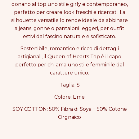
N
N
donano al top uno stile girly e contemporaneo,
O
O
perfetto per creare look freschi e ricercati. La
F
F
silhouette versatile lo rende ideale da abbinare
H
H
a jeans, gonne o pantaloni leggeri, per outfit
E
E
A
A
estivi dal fascino naturale e sofisticato.
R
R
T
T
Sostenibile, romantico e ricco di dettagli
S
S
artigianali, il Queen of Hearts Top è il capo
T
T
perfetto per chi ama uno stile femminile dal
O
O
P
P
carattere unico.
S
S
a
a
Taglia: S
m
m
p
p
Colore: Lime
l
l
SOY COTTON: 50% Fibra di Soya + 50% Cotone
e
e
Orgnaico