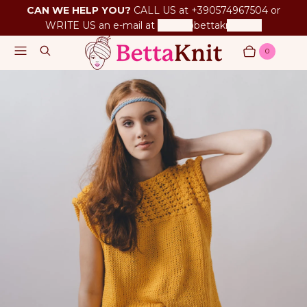
CAN WE HELP YOU?
CALL US at +390574967504 or
WRITE US an e-mail at
betta@bettaknit.com
Menu
Search
0
Cart
Items