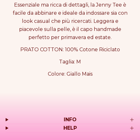
E
E
Essenziale ma ricca di dettagli, la Jenny Tee è
E
E
facile da abbinare e ideale da indossare sia con
S
S
look casual che più ricercati. Leggera e
a
a
piacevole sulla pelle, è il capo handmade
m
m
p
p
perfetto per primavera ed estate.
l
l
e
e
PRATO COTTON: 100% Cotone Riciclato
Taglia: M
Colore: Giallo Mais
INFO
HELP