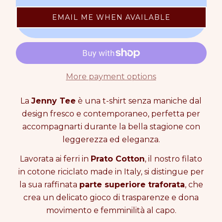
c
c
e
n
p
r
r
t
r
EMAIL ME WHEN AVAILABLE
e
e
i
i
a
a
t
c
s
s
y
e
e
e
0
q
q
i
u
u
n
More payment options
a
a
c
n
n
a
t
t
La
Jenny Tee
è una t-shirt senza maniche dal
r
i
i
t
design fresco e contemporaneo, perfetta per
t
t
accompagnarti durante la bella stagione con
y
y
leggerezza ed eleganza.
f
f
o
o
Lavorata ai ferri in
Prato Cotton
, il nostro filato
r
r
J
J
in cotone riciclato made in Italy, si distingue per
E
E
la sua raffinata
parte superiore traforata
, che
N
N
crea un delicato gioco di trasparenze e dona
N
N
Y
Y
movimento e femminilità al capo.
T
T