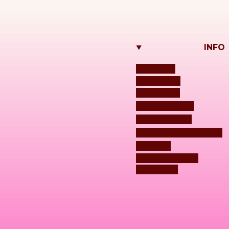
INFO
About Us
Terms and
Conditions
Privacy Policy
Cookie Policy
Your Privacy Choices
Sitemap
Guida maglia e
uncinetto