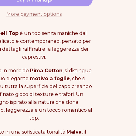
More payment options
ell Top
è un top senza maniche dal
elicato e contemporaneo, pensato per
i dettagli raffinati e la leggerezza dei
capi estivi.
o in morbido
Pima Cotton
, si distingue
 suo elegante
motivo a foglie
, che si
su tutta la superficie del capo creando
finato gioco di texture e trafori. Un
gno ispirato alla natura che dona
, leggerezza e un tocco romantico al
top.
O
o in una sofisticata tonalità
Malva
, il