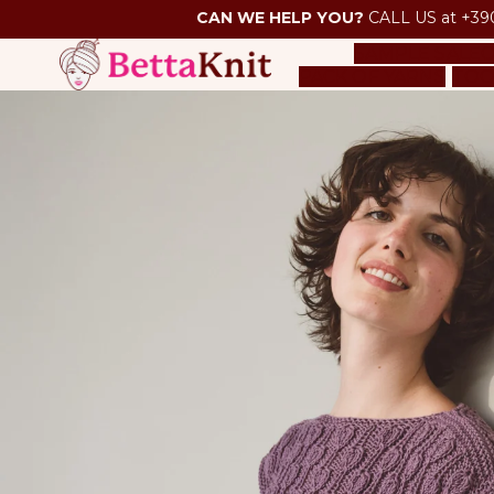
CAN WE HELP YOU?
CALL US at +39
SAMPLE SALE
O
PACK OF YARNS
TOO