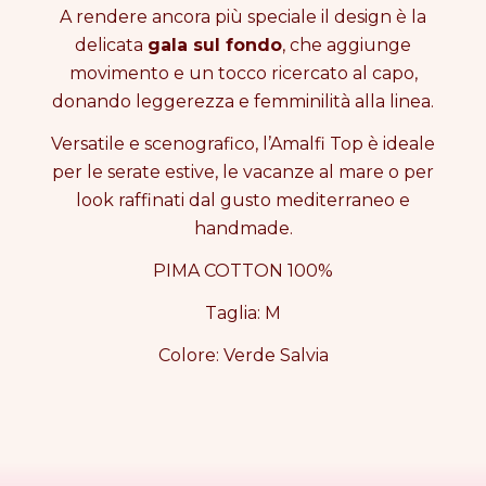
T
T
A rendere ancora più speciale il design è la
O
O
delicata
gala sul fondo
, che aggiunge
P
P
movimento e un tocco ricercato al capo,
S
S
donando leggerezza e femminilità alla linea.
a
a
m
m
Versatile e scenografico, l’Amalfi Top è ideale
p
p
l
l
per le serate estive, le vacanze al mare o per
e
e
look raffinati dal gusto mediterraneo e
handmade.
PIMA COTTON 100%
Taglia: M
Colore: Verde Salvia