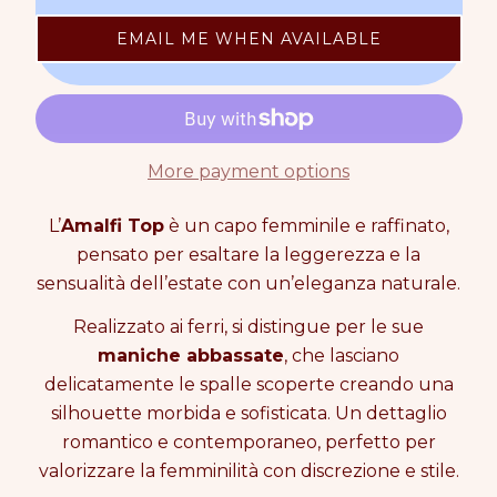
c
c
e
n
p
r
r
t
r
EMAIL ME WHEN AVAILABLE
e
e
i
i
a
a
t
c
s
s
y
e
e
e
0
q
q
i
u
u
n
More payment options
a
a
c
n
n
a
t
t
L’
Amalfi Top
è un capo femminile e raffinato,
r
i
i
t
pensato per esaltare la leggerezza e la
t
t
sensualità dell’estate con un’eleganza naturale.
y
y
f
f
Realizzato ai ferri, si distingue per le sue
o
o
maniche abbassate
, che lasciano
r
r
A
A
delicatamente le spalle scoperte creando una
M
M
silhouette morbida e sofisticata. Un dettaglio
A
A
romantico e contemporaneo, perfetto per
L
L
F
F
valorizzare la femminilità con discrezione e stile.
I
I