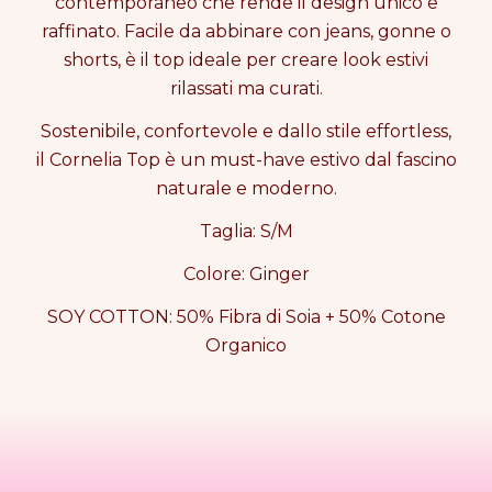
contemporaneo che rende il design unico e
I
I
raffinato. Facile da abbinare con jeans, gonne o
A
A
shorts, è il top ideale per creare look estivi
T
T
O
O
rilassati ma curati.
P
P
S
S
Sostenibile, confortevole e dallo stile effortless,
a
a
il Cornelia Top è un must-have estivo dal fascino
m
m
naturale e moderno.
p
p
l
l
Taglia: S/M
e
e
Colore: Ginger
SOY COTTON: 50% Fibra di Soia + 50% Cotone
Organico