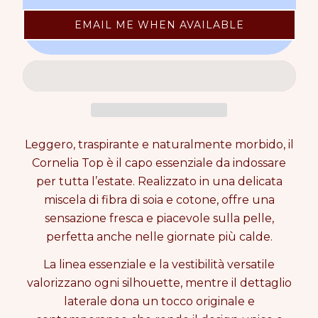
c
c
e
n
p
r
r
t
r
EMAIL ME WHEN AVAILABLE
e
e
i
i
a
a
t
c
s
s
y
e
e
e
0
q
q
i
u
u
n
a
a
c
n
n
a
t
t
Leggero, traspirante e naturalmente morbido, il
r
i
i
t
Cornelia Top è il capo essenziale da indossare
t
t
per tutta l’estate. Realizzato in una delicata
y
y
miscela di fibra di soia e cotone, offre una
f
f
o
o
sensazione fresca e piacevole sulla pelle,
r
r
perfetta anche nelle giornate più calde.
C
C
O
O
La linea essenziale e la vestibilità versatile
R
R
valorizzano ogni silhouette, mentre il dettaglio
N
N
E
E
laterale dona un tocco originale e
L
L